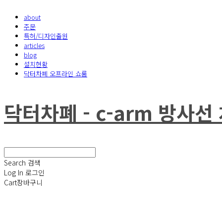
about
주문
특허/디자인출원
articles
blog
설치현황
닥터차폐 오프라인 쇼룸
닥터차폐 - c-arm 방사
Search
검색
Log In
로그인
Cart
장바구니