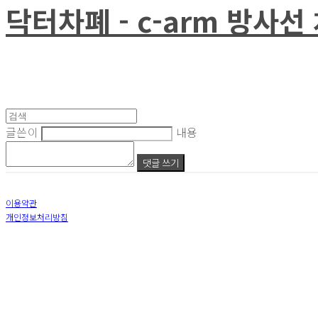
닥터차폐 - c-arm 방사
글쓴이
내용
댓글 쓰기
이용약관
개인정보처리방침
사업자정보확인
상호: 주식회사 닥터코메디컬 | 대표: 박강인 | 개인정보관리책임자: 김태준 | 전화: 010-5744-86
주소: 서울특별시 강남구 논현로153길24-1, 1층 (신사동) | 사업자등록번호:
652-87-02872