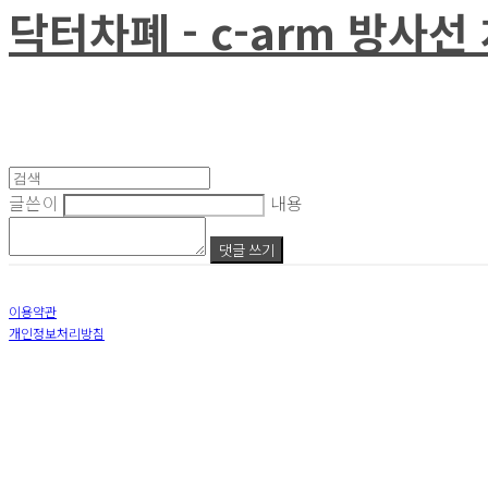
닥터차폐 - c-arm 방사
글쓴이
내용
댓글 쓰기
이용약관
개인정보처리방침
사업자정보확인
상호: 주식회사 닥터코메디컬 | 대표: 박강인 | 개인정보관리책임자: 김태준 | 전화: 010-5744-86
주소: 서울특별시 강남구 논현로153길24-1, 1층 (신사동) | 사업자등록번호:
652-87-02872