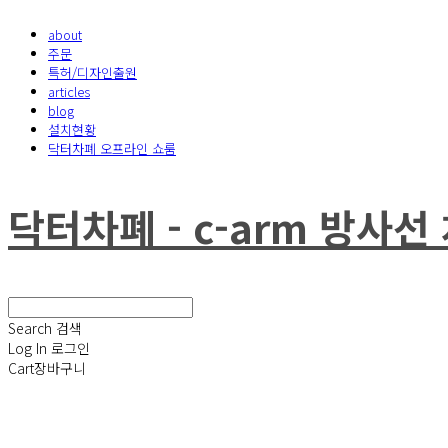
about
주문
특허/디자인출원
articles
blog
설치현황
닥터차폐 오프라인 쇼룸
닥터차폐 - c-arm 방사
Search
검색
Log In
로그인
Cart
장바구니