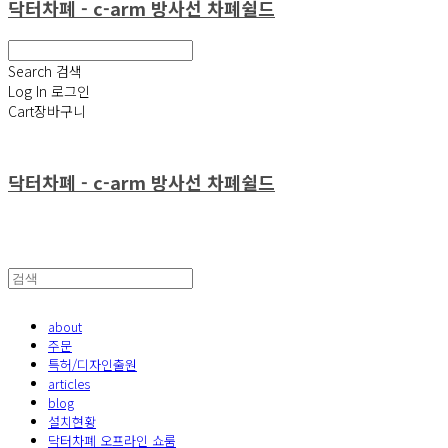
닥터차폐 - c-arm 방사선 차폐쉴드
Search
검색
Log In
로그인
Cart
장바구니
닥터차폐 - c-arm 방사선 차폐쉴드
about
주문
특허/디자인출원
articles
blog
설치현황
닥터차폐 오프라인 쇼룸