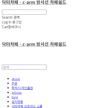
닥터차폐 - c-arm 방사선 차폐쉴드
Search
검색
Log In
로그인
Cart
장바구니
닥터차폐 - c-arm 방사선 차폐쉴드
about
주문
특허/디자인출원
articles
blog
설치현황
닥터차폐 오프라인 쇼룸