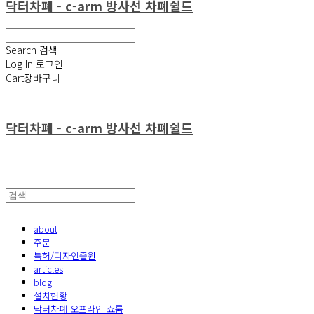
닥터차폐 - c-arm 방사선 차폐쉴드
Search
검색
Log In
로그인
Cart
장바구니
닥터차폐 - c-arm 방사선 차폐쉴드
about
주문
특허/디자인출원
articles
blog
설치현황
닥터차폐 오프라인 쇼룸