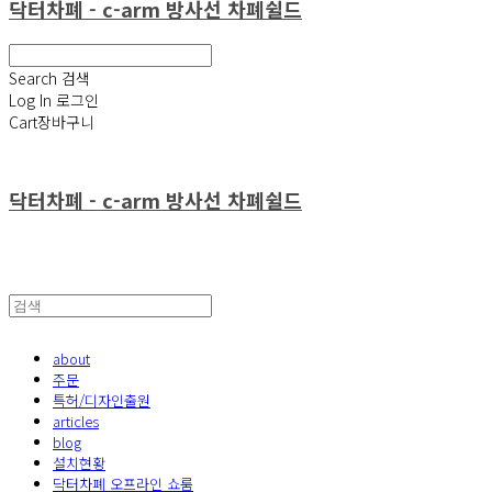
닥터차폐 - c-arm 방사선 차폐쉴드
Search
검색
Log In
로그인
Cart
장바구니
닥터차폐 - c-arm 방사선 차폐쉴드
about
주문
특허/디자인출원
articles
blog
설치현황
닥터차폐 오프라인 쇼룸