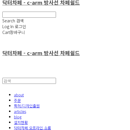
닥터차폐 - c-arm 방사선 차폐쉴드
Search
검색
Log In
로그인
Cart
장바구니
닥터차폐 - c-arm 방사선 차폐쉴드
about
주문
특허/디자인출원
articles
blog
설치현황
닥터차폐 오프라인 쇼룸