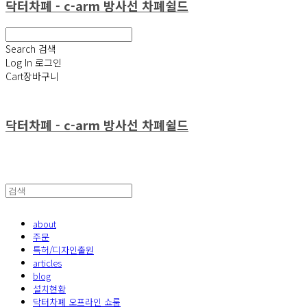
닥터차폐 - c-arm 방사선 차폐쉴드
Search
검색
Log In
로그인
Cart
장바구니
닥터차폐 - c-arm 방사선 차폐쉴드
about
주문
특허/디자인출원
articles
blog
설치현황
닥터차폐 오프라인 쇼룸