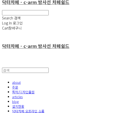
닥터차폐 - c-arm 방사선 차폐쉴드
Search
검색
Log In
로그인
Cart
장바구니
닥터차폐 - c-arm 방사선 차폐쉴드
about
주문
특허/디자인출원
articles
blog
설치현황
닥터차폐 오프라인 쇼룸