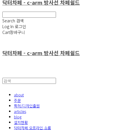
닥터차폐 - c-arm 방사선 차폐쉴드
Search
검색
Log In
로그인
Cart
장바구니
닥터차폐 - c-arm 방사선 차폐쉴드
about
주문
특허/디자인출원
articles
blog
설치현황
닥터차폐 오프라인 쇼룸